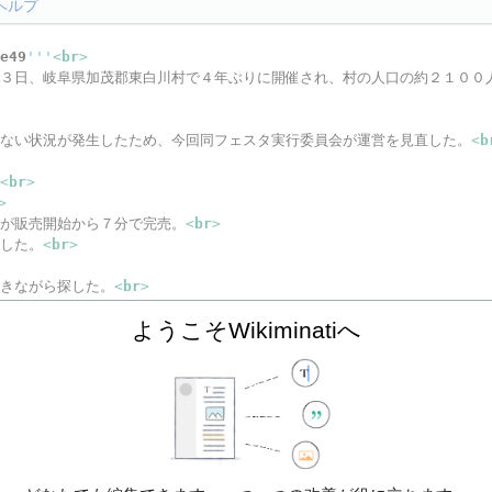
ヘルプ
e49
'''
<
br
>
が３日、岐阜県加茂郡東白川村で４年ぶりに開催され、村の人口の約２１００
れない状況が発生したため、今回同フェスタ実行委員会が運営を見直した。
<
b
。
<
br
>
>
トが販売開始から７分で完売。
<
br
>
売した。
<
br
>
つきながら探した。
<
br
>
１３１万円は来年に持ち越された。
<
br
>
ようこそWikiminatiへ
r
>