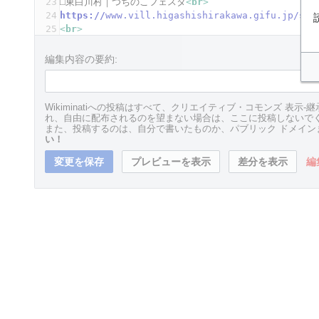
23
⬜︎東白川村｜つちのこフェスタ
<
br
>
24
https://
www.vill.higashishirakawa.gifu.jp/syo
25
<
br
>
26
⬜︎岐阜の旅ガイド｜つちのこ館
<
br
>
27
https://
www.kankou-gifu.jp/spot/detail_3559.h
編集内容の要約:
28
<
br
>
29
<
br
>
30
'''
5ウィズコロナの名無しさん2023/05/03(水) 22:56:25.
Wikiminatiへの投稿はすべて、クリエイティブ・コモンズ 表示-継
31
ツチノコは絶対にいますん
<
br
>
れ、自由に配布されるのを望まない場合は、ここに投稿しないで
32
<
br
>
また、投稿するのは、自分で書いたものか、パブリック ドメイ
33
<
br
>
い！
34
'''
6ウィズコロナの名無しさん2023/05/03(水) 22:56:29.
編
35
ツチノコってウサギ丸飲みした蛇だぞ
<
br
>
36
<
br
>
37
<
br
>
38
'''
7ウィズコロナの名無しさん2023/05/03(水) 22:56:36.
39
コツがあるからな
<
br
>
40
<
br
>
41
<
br
>
42
'''
8ウィズコロナの名無しさん2023/05/03(水) 22:57:20.
43
蛇がネズミを丸呑みした時がツチノコ
<
br
>
44
<
br
>
45
<
br
>
46
'''
10ウィズコロナの名無しさん2023/05/03(水) 22:59:31