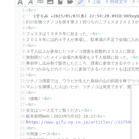
上級
特殊文字
1
<
br
>
2
'''
1すりみ ★2023/05/03(水) 22:54:20.09ID:HX9xyQ
3
幻の生物ツチノコを探す第３１回つちのこフェスタ２０２３
4
<
br
>
5
フェスタは１９８９年に始まった。
<
br
>
6
２０１９年には約４千人が来場し、駐車場の不足で会場に入
7
<
br
>
8
３千人以上が参加したツチノコ捜索を総数約２３０人に限定
9
無制限だったメイン会場の来場者も２千人規模に絞った。
<
br
10
事前申し込み制で販売したところ、捜索に参加できるチケッ
11
マスつかみなどのイベントに参加できるパスポートもほぼ完
12
<
br
>
13
ツチノコ捜索では、ワラビが生えた新緑の山の斜面を棒でつ
14
マムシを捕獲した人はいたが、ツチノコは発見できず、賞金
15
<
br
>
16
《後略》
<
br
>
17
<
br
>
18
全文はソース元でご覧ください
<
br
>
19
岐阜新聞Web｜2023年5月3日 20:27
<
br
>
20
https://
www.gifu-np.co.jp/articles/-/227590
<
b
21
<
br
>
22
※関連ソース
<
br
>