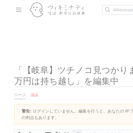
コ
ン
サイドバーの切り替え
テ
ン
ツ
に
ス
キ
ッ
プ
「
【岐阜】ツチノコ見つかりま
万円は持ち越し
」を編集中
ページ
議論
警告:
ログインしていません。編集を行うと、あなたの IP
の利点もあります。