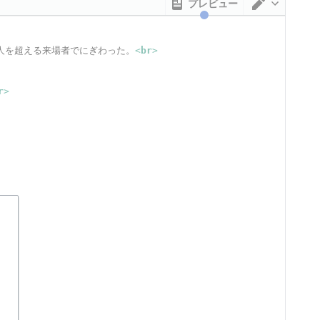
プレビュー
エディタ
人を超える来場者でにぎわった。
<
br
>
r
>