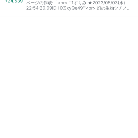
+24,539
ページの作成:「<br> '''1すりみ ★2023/05/03(水)
22:54:20.09ID:HX9xyQe49'''<br> 幻の生物ツチノコ
を探す第３１回つちのこフェスタ２０２３が３日、岐
阜県加茂郡東白川村で４年ぶりに開催され、村の人口
の約２１００人を超える来場者でにぎわった。<br>
<br> フェスタは１９８９年に始まった。<br> ２０１
９年には約４千人が来場し、駐車場の不足で会場に入
れない状況が発生…」