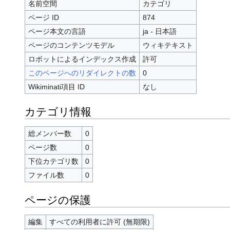
名前空間
カテゴリ
ページ ID
874
ページ本文の言語
ja - 日本語
ページのコンテンツモデル
ウィキテキスト
ロボットによるインデックス作成
許可
このページへのリダイレクトの数
0
Wikiminati項目 ID
なし
カテゴリ情報
総メンバー数
0
ページ数
0
下位カテゴリ数
0
ファイル数
0
ページの保護
編集
すべての利用者に許可 (無期限)