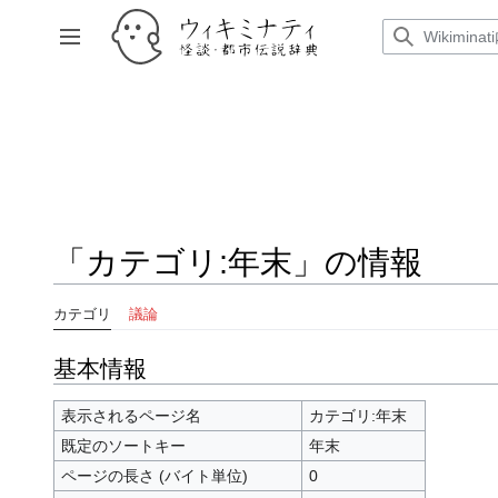
コ
ン
サイドバーの切り替え
テ
ン
ツ
に
ス
キ
ッ
プ
「カテゴリ:年末」の情報
カテゴリ
議論
基本情報
表示されるページ名
カテゴリ:年末
既定のソートキー
年末
ページの長さ (バイト単位)
0