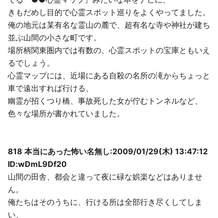
きもだめし目的で心霊スポット巡りをよくやってました。
俺の地元は某有名な霊山の麓で、超有名な寺や神社が建ち
並ぶ山間の小さな町です。
場所柄関東圏内では有数の、心霊スポットの宝庫ともいえ
るでしょう。
心霊マップには、近場にある自殺の名所の滝からちょっと
車で遠出すれば行ける、
幽霊が招くつり橋、事故死した女が佇むトンネルなど、
色々な場所が書かれていました。
818 本当にあった怖い名無し:2009/01/29(木) 13:47:12
ID:wDmL9Df20
山間の田舎、都会と違って夜に碌な娯楽などはありませ
ん。
俺たちはそのうちに、行ける所は全部行き尽くしてしま
い、