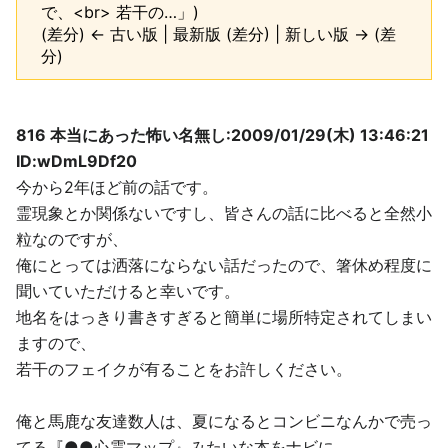
で、<br> 若干の…」)
(差分) ← 古い版 | 最新版 (差分) | 新しい版 → (差
分)
816 本当にあった怖い名無し:2009/01/29(木) 13:46:21
ID:wDmL9Df20
今から2年ほど前の話です。
霊現象とか関係ないですし、皆さんの話に比べると全然小
粒なのですが、
俺にとっては洒落にならない話だったので、箸休め程度に
聞いていただけると幸いです。
地名をはっきり書きすぎると簡単に場所特定されてしまい
ますので、
若干のフェイクが有ることをお許しください。
俺と馬鹿な友達数人は、夏になるとコンビニなんかで売っ
てる『●●心霊マップ』みたいな本をナビに、