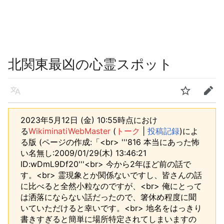
北関東最凶の心霊スポット
言語
ウォッチ
編集
2023年5月12日 (金) 10:55時点におけ
る
WikiminatiWebMaster
(
トーク
|
投稿記録
)
によ
る版
(ページの作成:「<br> '''816 本当にあった怖
い名無し:2009/01/29(木) 13:46:21
ID:wDmL9Df20'''<br> 今から2年ほど前の話で
す。<br> 霊現象とか関係ないですし、皆さんの話
に比べると全然小粒なのですが、<br> 俺にとって
は洒落にならない話だったので、箸休め程度に聞
いていただけると幸いです。<br> 地名をはっきり
書きすぎると簡単に場所特定されてしまいますの