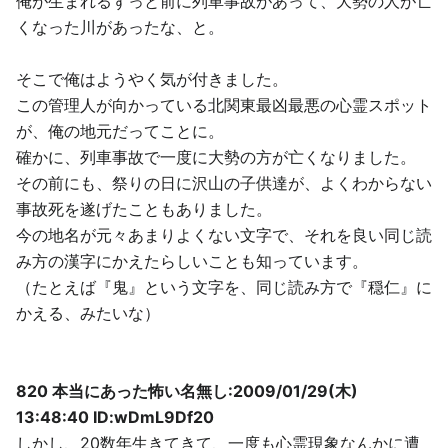
俺が生まれるずっと前に列車事故があって、大勢の人が亡
くなった川があったな、と。
そこで俺はようやく気が付きました。
この管理人が向かっている北関東最凶最悪の心霊スポット
が、俺の地元だってことに。
確かに、列車事故で一度に大勢の方が亡くなりました。
その前にも、祭りの日に沢山の子供達が、よくわからない
事故死を遂げたこともありました。
今の地名が元々あまりよくない文字で、それを良い同じ読
み方の漢字にかえたらしいことも知っています。
（たとえば『鬼』という文字を、同じ読み方で『穏仁』に
かえる、みたいな）
820 本当にあった怖い名無し:2009/01/29(木)
13:48:40 ID:wDmL9Df20
しかし、20数年生きてきて、一度も心霊現象なんかに遭