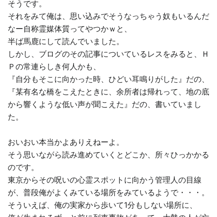
そうです。
それをみて俺は、思い込みでそうなっちゃう奴もいるんだ
なー自称霊媒体質ってやつかｗと、
半ば馬鹿にして読んでいました。
しかし、ブログのその記事についているレスをみると、Ｈ
Ｐの常連らしき何人かも、
『自分もそこに向かった時、ひどい耳鳴りがした』だの、
『某有名な橋をこえたときに、余所者は帰れって、地の底
から響くような低い声が聞こえた』だの、書いていまし
た。
おいおい本当かよありえねーよ。
そう思いながら読み進めていくとどこか、所々ひっかかる
のです。
東京からその呪いの心霊スポットに向かう管理人の目線
が、普段俺がよくみている場所をみているようで・・・。
そういえば、俺の実家から歩いて1分もしない場所に、