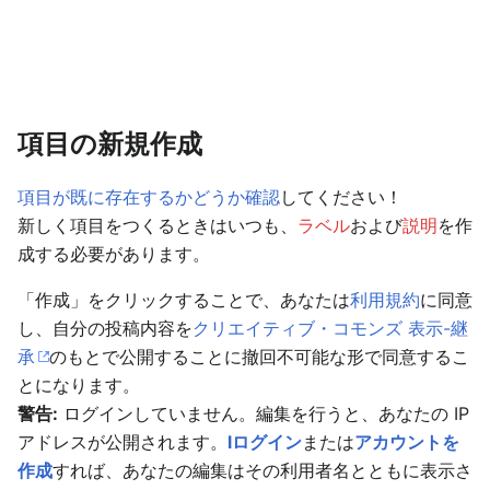
項目の新規作成
項目が既に存在するかどうか確認
してください！
新しく項目をつくるときはいつも、
ラベル
および
説明
を作
成する必要があります。
「作成」をクリックすることで、あなたは
利用規約
に同意
し、自分の投稿内容を
クリエイティブ・コモンズ 表示-継
承
のもとで公開することに撤回不可能な形で同意するこ
とになります。
警告:
ログインしていません。編集を行うと、あなたの IP
アドレスが公開されます。
lログイン
または
アカウントを
作成
すれば、あなたの編集はその利用者名とともに表示さ