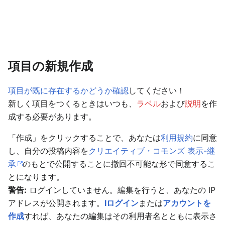
項目の新規作成
項目が既に存在するかどうか確認
してください！
新しく項目をつくるときはいつも、
ラベル
および
説明
を作
成する必要があります。
「作成」をクリックすることで、あなたは
利用規約
に同意
し、自分の投稿内容を
クリエイティブ・コモンズ 表示-継
承
のもとで公開することに撤回不可能な形で同意するこ
とになります。
警告:
ログインしていません。編集を行うと、あなたの IP
アドレスが公開されます。
lログイン
または
アカウントを
作成
すれば、あなたの編集はその利用者名とともに表示さ