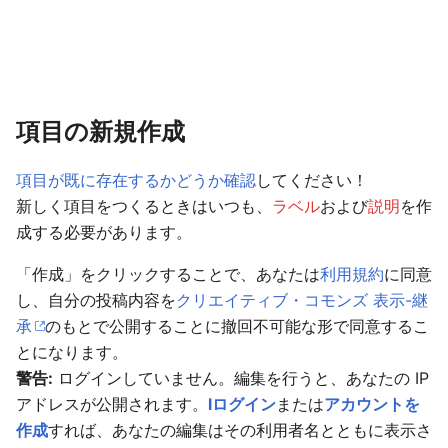
項目の新規作成
項目が既に存在するかどうか確認
してください！
新しく項目をつくるときはいつも、
ラベル
および
説明
を作
成する必要があります。
「作成」をクリックすることで、あなたは
利用規約
に同意
し、自分の投稿内容を
クリエイティブ・コモンズ 表示-継
承
のもとで公開することに撤回不可能な形で同意するこ
とになります。
警告:
ログインしていません。編集を行うと、あなたの IP
アドレスが公開されます。
lログイン
または
アカウントを
作成
すれば、あなたの編集はその利用者名とともに表示さ