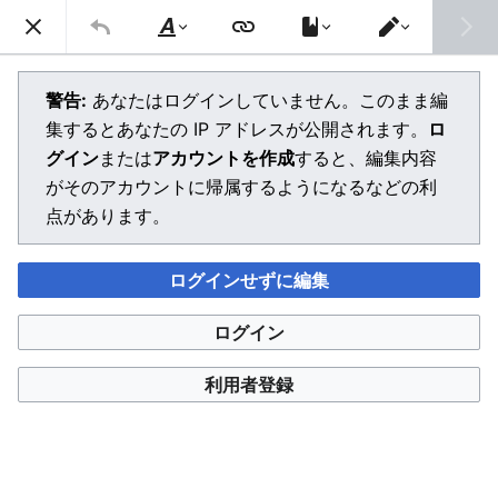
メインメニューを開く
検索
文
エ
字
デ
の
ィ
警告:
あなたはログインしていません。このまま編
修
タ
集するとあなたの IP アドレスが公開されます。
ロ
飾
ー
を
グイン
または
アカウントを作成
すると、編集内容
切
り
がそのアカウントに帰属するようになるなどの利
替
点があります。
え
ログインせずに編集
ログイン
利用者登録