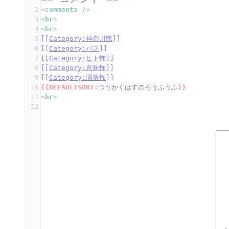
2
<
comments 
/>
3
<
br
>
4
<
br
>
5
[[
Category:神奈川県
]]
6
[[
Category:バス
]]
7
[[
Category:ヒト怖
]]
8
[[
Category:意味怖
]]
9
[[
Category:洒落怖
]]
10
{{
DEFAULTSORT
:
つうかくはすのろうふうふ
}}
11
<
br
>
12