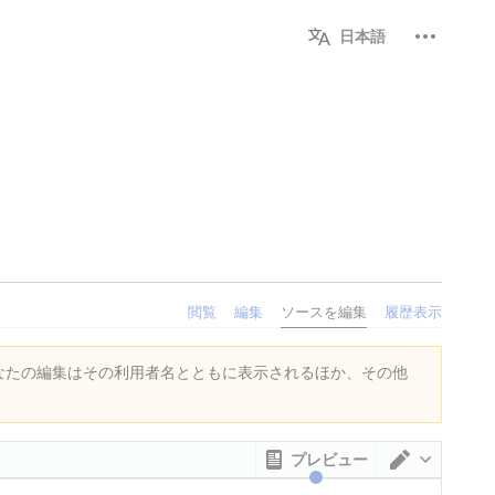
個人用ツ
日本語
閲覧
編集
ソースを編集
履歴表示
なたの編集はその利用者名とともに表示されるほか、その他
プレビュー
エディタ