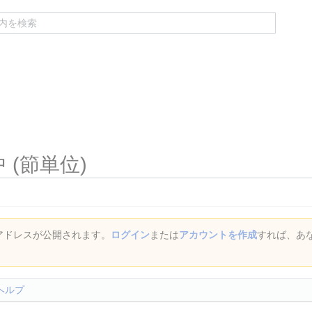
 (節単位)
 アドレスが公開されます。
ログイン
または
アカウントを作成
すれば、あ
ヘルプ