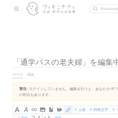
コ
ン
サイドバーの切り替え
テ
ン
ツ
に
ス
キ
ッ
プ
「
通学バスの老夫婦
」を編集中
ページ
議論
警告:
ログインしていません。編集を行うと、あなたの IP
の利点もあります。
上級
特殊文字
==
 コメント 
==
1