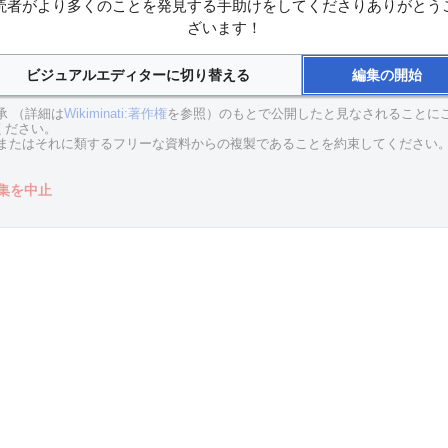
読者がより多くのことを発見する手助けをしてくださりありがとう
ざいます！
ビジュアルエディターに切り替える
編集の開始
承 （詳細は
Wikiminati:著作権
を参照）のもとで公開したと見なされることに
ください。
ンまたはそれに類するフリーな資料からの複製であることを約束してください
集を中止