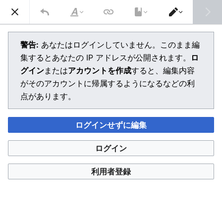
メインメニューを開く
検索
文
エ
字
デ
の
ィ
警告:
あなたはログインしていません。このまま編
修
タ
集するとあなたの IP アドレスが公開されます。
ロ
飾
ー
を
グイン
または
アカウントを作成
すると、編集内容
切
り
がそのアカウントに帰属するようになるなどの利
替
点があります。
え
ログインせずに編集
ログイン
利用者登録