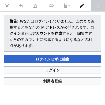
メインメニューを開く
検索
文
エ
字
デ
の
ィ
警告:
あなたはログインしていません。このまま編
修
タ
集するとあなたの IP アドレスが公開されます。
ロ
飾
ー
を
グイン
または
アカウントを作成
すると、編集内容
切
り
がそのアカウントに帰属するようになるなどの利
替
点があります。
え
ログインせずに編集
ログイン
利用者登録