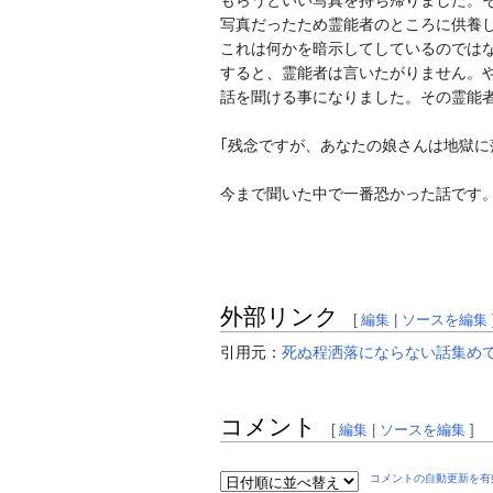
もらうといい写真を持ち帰りました。
写真だったため霊能者のところに供養
これは何かを暗示してしているのでは
すると、霊能者は言いたがりません。
話を聞ける事になりました。その霊能
｢残念ですが、あなたの娘さんは地獄に
今まで聞いた中で一番恐かった話です
外部リンク
[
編集
|
ソースを編集
引用元：
死ぬ程洒落にならない話集めてみ
コメント
[
編集
|
ソースを編集
]
コメントの自動更新を有