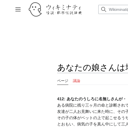
コ
ン
サイドバーの切り替え
テ
ン
ツ
に
ス
キ
ッ
プ
あなたの娘さんは
ページ
議論
412: あなたのうしろに名無しさんが・・・ ：2
ある病院に残り三ヶ月の命と診断され
友達が二人お見舞いに来た時に、その
その子の体がベットの上で起こせるう
とおもい、病気の子を真ん中にして三