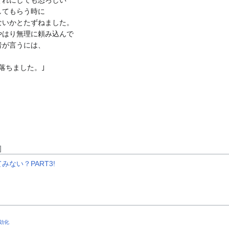
それにしても恐ろしい
してもらう時に
ないかとたずねました。
やはり無理に頼み込んで
者が言うには、
落ちました。｣
。
]
ない？PART3!
効化