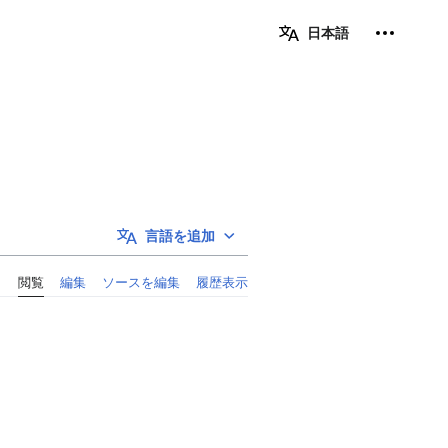
個人用ツ
日本語
言語を追加
閲覧
編集
ソースを編集
履歴表示